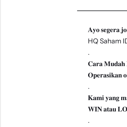
𝐀𝐲𝐨 𝐬𝐞𝐠𝐞𝐫𝐚 𝐣𝐨
HQ Saham I
.
𝐂𝐚𝐫𝐚 𝐌𝐮𝐝𝐚𝐡 𝐇
𝐎𝐩𝐞𝐫𝐚𝐬𝐢𝐤𝐚𝐧 𝐨
.
𝐊𝐚𝐦𝐢 𝐲𝐚𝐧𝐠 𝐦
𝐖𝐈𝐍 𝐚𝐭𝐚𝐮 𝐋𝐎𝐒
.