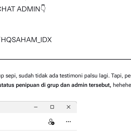
CHAT ADMIN👇
me/HQSAHAM_IDX
p sepi, sudah tidak ada testimoni palsu lagi. Tapi, p
tatus penipuan di grup dan admin tersebut,
heheheh