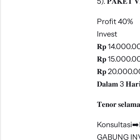
5). 𝐏𝐀𝐊𝐄𝐓 𝐕
Profit 40%
Invest
𝐑𝐩 14.000.
𝐑𝐩 15.000.
𝐑𝐩 20.000.
𝐃𝐚𝐥𝐚𝐦 3 𝐇𝐚𝐫
𝐓𝐞𝐧𝐨𝐫 𝐬𝐞𝐥𝐚
Konsultasi
GABUNG IN