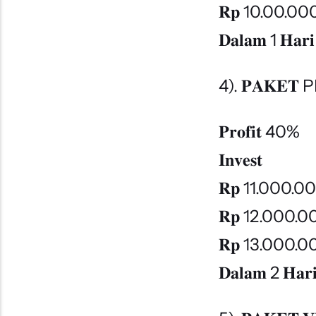
𝐑𝐩 10.00.0
𝐃𝐚𝐥𝐚𝐦 1 𝐇𝐚𝐫𝐢
4). 𝐏𝐀𝐊𝐄
𝐏𝐫𝐨𝐟𝐢𝐭 40%
𝐈𝐧𝐯𝐞𝐬𝐭
𝐑𝐩 11.000.
𝐑𝐩 12.000.
𝐑𝐩 13.000.
𝐃𝐚𝐥𝐚𝐦 2 𝐇𝐚𝐫