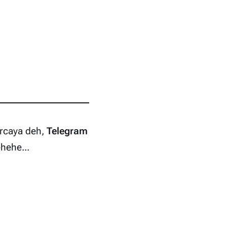
ercaya deh,
Telegram
ehe...