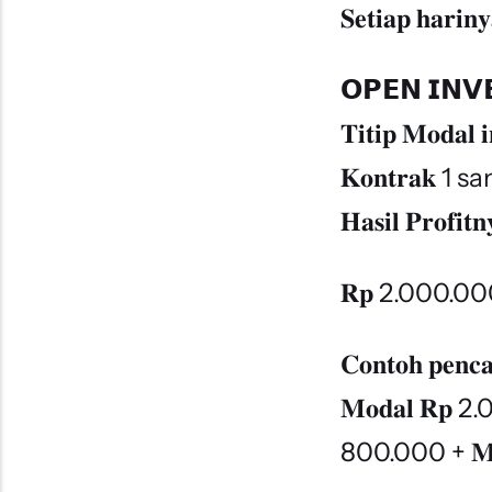
𝐒𝐞𝐭𝐢𝐚𝐩 𝐡𝐚𝐫𝐢𝐧
𝗢𝗣𝗘𝗡 𝗜𝗡𝗩
𝐓𝐢𝐭𝐢𝐩 𝐌𝐨𝐝𝐚𝐥 𝐢
𝐊𝐨𝐧𝐭𝐫𝐚𝐤 1 s
𝐇𝐚𝐬𝐢𝐥 𝐏𝐫𝐨𝐟𝐢
𝐑𝐩 2.000.00
𝐂𝐨𝐧𝐭𝐨𝐡 𝐩𝐞𝐧𝐜𝐚
𝐌𝐨𝐝𝐚𝐥 𝐑
800.000 + 𝐌𝐨