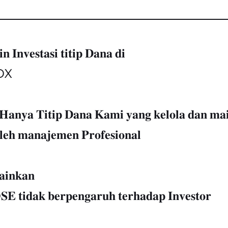
𝐧 𝐈𝐧𝐯𝐞𝐬𝐭𝐚𝐬𝐢 𝐭𝐢𝐭𝐢𝐩 𝐃𝐚𝐧𝐚 𝐝𝐢
DX
𝐚𝐧𝐲𝐚 𝐓𝐢𝐭𝐢𝐩 𝐃𝐚𝐧𝐚 𝐊𝐚𝐦𝐢 𝐲𝐚𝐧𝐠 𝐤𝐞𝐥𝐨𝐥𝐚 𝐝𝐚𝐧 𝐦𝐚𝐢
𝐥𝐞𝐡 𝐦𝐚𝐧𝐚𝐣𝐞𝐦𝐞𝐧 𝐏𝐫𝐨𝐟𝐞𝐬𝐢𝐨𝐧𝐚𝐥
𝐢𝐧𝐤𝐚𝐧
𝐄 𝐭𝐢𝐝𝐚𝐤 𝐛𝐞𝐫𝐩𝐞𝐧𝐠𝐚𝐫𝐮𝐡 𝐭𝐞𝐫𝐡𝐚𝐝𝐚𝐩 𝐈𝐧𝐯𝐞𝐬𝐭𝐨𝐫