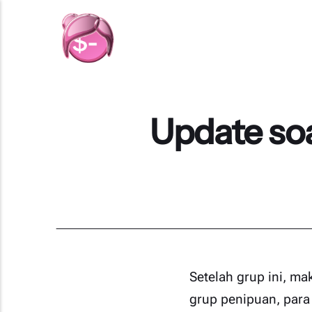
Update soa
Setelah grup ini, m
grup penipuan
, par