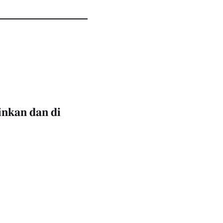
𝐧𝐤𝐚𝐧 𝐝𝐚𝐧 𝐝𝐢