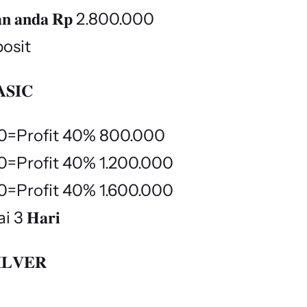
𝐫𝐢𝐚𝐧 𝐚𝐧𝐝𝐚 𝐑𝐩 2.800.000
osit
𝐒𝐈𝐂
0=Profit 40% 800.000
0=Profit 40% 1.200.000
0=Profit 40% 1.600.000
i 3 𝐇𝐚𝐫𝐢
𝐋𝐕𝐄𝐑