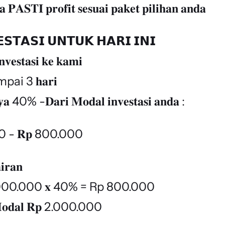
𝐚 𝐏𝐀𝐒𝐓𝐈 𝐩𝐫𝐨𝐟𝐢𝐭 𝐬𝐞𝐬𝐮𝐚𝐢 𝐩𝐚𝐤𝐞𝐭 𝐩𝐢𝐥𝐢𝐡𝐚𝐧 𝐚𝐧𝐝𝐚
𝗦𝗧𝗔𝗦𝗜 𝗨𝗡𝗧𝗨𝗞 𝗛𝗔𝗥𝗜 𝗜𝗡𝗜
𝐧𝐯𝐞𝐬𝐭𝐚𝐬𝐢 𝐤𝐞 𝐤𝐚𝐦𝐢
ampai 3 𝐡𝐚𝐫𝐢
𝐧𝐲𝐚 40% -𝐃𝐚𝐫𝐢 𝐌𝐨𝐝𝐚𝐥 𝐢𝐧𝐯𝐞𝐬𝐭𝐚𝐬𝐢 𝐚𝐧𝐝𝐚 :
0 - 𝐑𝐩 800.000
𝐢𝐫𝐚𝐧
𝐩 2.000.000 𝐱 40% = Rp 800.000
𝐝𝐚𝐥 𝐑𝐩 2.000.000