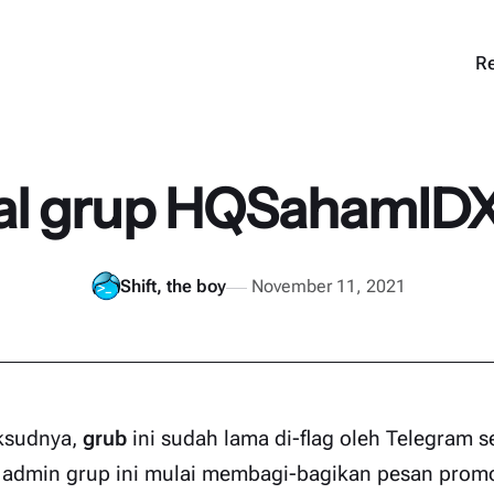
Re
l grup HQSahamIDX p
Shift, the boy
November 11, 2021
aksudnya,
grub
ini sudah lama
di-flag oleh Telegram s
a admin grup ini mulai membagi-bagikan pesan promos