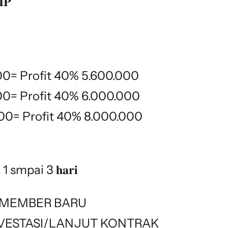
𝐏
000= Profit 40% 5.600.000
000= Profit 40% 6.000.000
000= Profit 40% 8.000.000
i
𝐦𝐚 1 smpai 3 𝐡𝐚𝐫𝐢
➡️MEMBER BARU
VESTASI/LANJUT KONTRAK