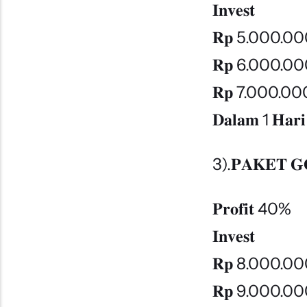
𝐈𝐧𝐯𝐞𝐬𝐭
𝐑𝐩 5.000.0
𝐑𝐩 6.000.0
𝐑𝐩 7.000.0
𝐃𝐚𝐥𝐚𝐦 1 𝐇𝐚𝐫𝐢
3).𝐏𝐀𝐊𝐄𝐓 𝐆
𝐏𝐫𝐨𝐟𝐢𝐭 40%
𝐈𝐧𝐯𝐞𝐬𝐭
𝐑𝐩 8.000.0
𝐑𝐩 9.000.0