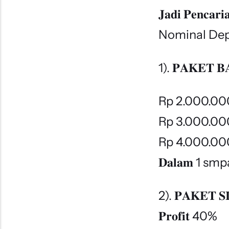
𝐉𝐚𝐝𝐢 𝐏𝐞𝐧𝐜𝐚
Nominal Dep
1). 𝐏𝐀𝐊𝐄𝐓 𝐁
Rp 2.000.00
Rp 3.000.00
Rp 4.000.00
𝐃𝐚𝐥𝐚𝐦 1 smpa
2). 𝐏𝐀𝐊𝐄𝐓 𝐒
𝐏𝐫𝐨𝐟𝐢𝐭 40%