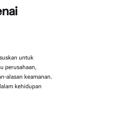
nai
ususkan untuk
tau perusahaan,
san-alasan keamanan.
 dalam kehidupan