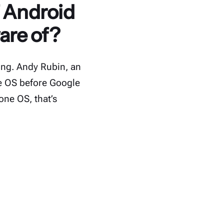
f Android
are of?
ong. Andy Rubin, an
e OS before Google
one OS, that’s