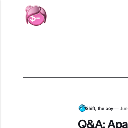
Shift, the boy
Jun
Q&A: Apa 