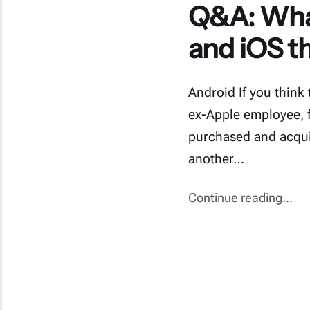
Q&A: What
and iOS t
Android If you think
ex-Apple employee, 
purchased and acquire
another…
Continue reading...